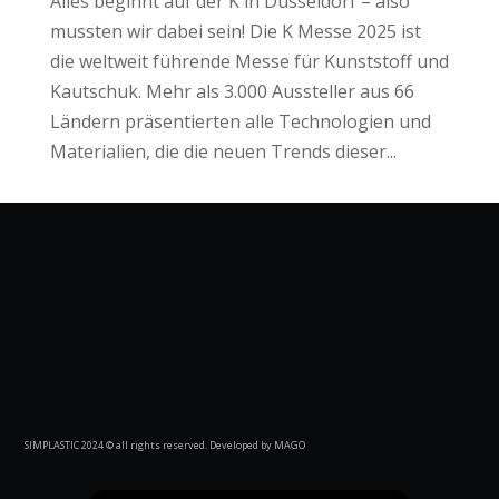
Alles beginnt auf der K in Düsseldorf – also
mussten wir dabei sein! Die K Messe 2025 ist
die weltweit führende Messe für Kunststoff und
Kautschuk. Mehr als 3.000 Aussteller aus 66
Ländern präsentierten alle Technologien und
Materialien, die die neuen Trends dieser...
SIMPLASTIC 2024 © all rights reserved. Developed by MAGO