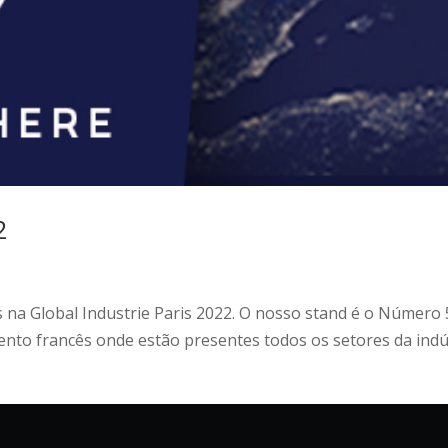
2
na Global Industrie Paris 2022. O nosso stand é o Número 5S
vento francês onde estão presentes todos os setores da indúst