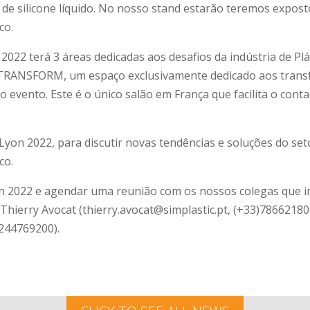
 de silicone líquido. No nosso stand estarão teremos expo
co.
 2022 terá 3 áreas dedicadas aos desafios da indústria de P
 TRANSFORM, um espaço exclusivamente dedicado aos transf
no evento. Este é o único salão em França que facilita o con
Lyon 2022, para discutir novas tendências e soluções do se
co.
yon 2022 e agendar uma reunião com os nossos colegas que i
 Thierry Avocat (thierry.avocat@simplastic.pt, (+33)7866218
)244769200).