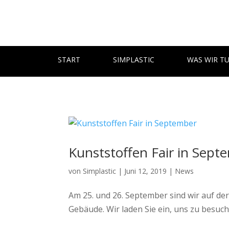
START
SIMPLASTIC
WAS WIR T
Kunststoffen Fair in Sept
von
Simplastic
|
Juni 12, 2019
|
News
Am 25. und 26. September sind wir auf d
Gebäude. Wir laden Sie ein, uns zu besuch