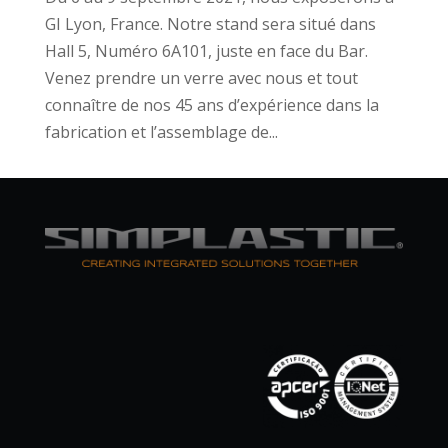
GI Lyon, France. Notre stand sera situé dans
Hall 5, Numéro 6A101, juste en face du Bar.
Venez prendre un verre avec nous et tout
connaître de nos 45 ans d’expérience dans la
fabrication et l’assemblage de...